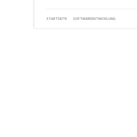
NAVIGATION
STARTSEITE
SOFTWAREENTWICKLUNG
ÜBERSPRINGEN