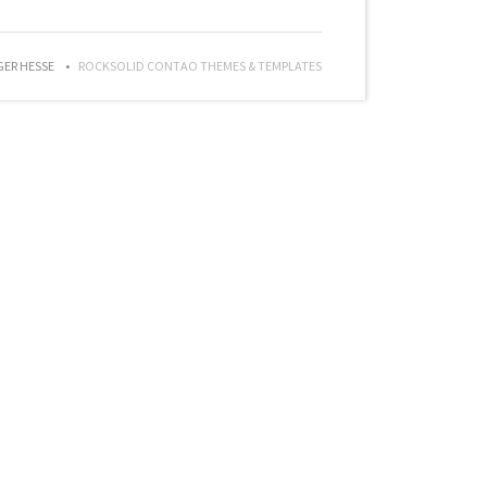
GER HESSE
ROCKSOLID CONTAO THEMES & TEMPLATES